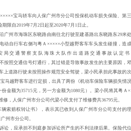
Ａ×××××宝马轿车向人保广州市分公司投保机动车损失保险、第
保险期限自2019年7月2日起至2020年7月1日止。
行车，沿广州市海珠区东晓路由南往北行驶至建基路出东晓路东29米
牌电动自行车右侧与粤Ａ×××××小型越野客车车头发生碰撞，造
安局交通警察支队海珠大队作出道路交通事故认定书
动车上道路不按照交通信号灯通行，其过错是导致事故发生的主要原因，
客车上道路行驶未按照操作规范安全驾驶，梁小民承担此事故的
××××宝马越野客车进行定损，出具了两份《机动车保险车辆损失情
份金额为35715元，另一方金额为1080元）。梁小民将其粤Ａ××
修，人保广州市分公司代梁小民支付了维修费共36795元。
机动车辆索赔权转让书》，表示其已收到人保广州市分公司支付的
保广州市分公司。
诉讼，应承担不到庭参加诉讼所产生的不利法律后果。保险代