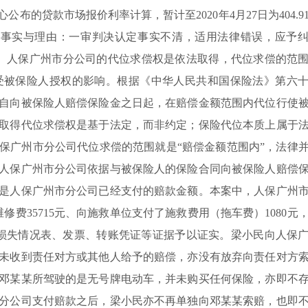
的贷款市场报价利率计算，暂计至2020年4月27日为404.9
某承担。事实与理由：一审判决认定事实不清，适用法律错误，应予
元。人保广州市分公司的代位求偿权是依法取得，代位求偿的范
受被保险人授权的影响。根据《中华人民共和国保险法》第六
自向被保险人赔偿保险金之日起，在赔偿金额范围内代位行使
取得代位求偿权是基于法定，而非约定；保险代位本质上属于
保广州市分公司代位求偿的范围就是“赔偿金额范围内”，法律
人保广州市分公司依据与被保险人的保险合同向被保险人赔偿
是人保广州市分公司已经支付的赔款金额。本案中，人保广州
维修费35715元、向施救单位支付了施救费用（拖车费）1080元
辆损失情况表、发票、转账凭证等证据予以证实。梁小民向人保
未收到责任对方或其他人给予的赔偿，亦没有放弃向责任对方
邓某某所驾驶的是无号牌电动车，并未购买任何保险，亦即不
分公司支付赔款之后，梁小民亦不再单独向邓某某索赔，也即