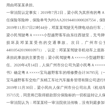
用由邓某某承担。
一审法院认定事实：2019年7月2日，梁小民为其所有的粤
任保险等险种，保险单号为PDAA201944010000287554，
2019年11月17日23时44分，邓某某驾驶无号牌电动自
梁小民驾驶粤Ａ×××××小型越野客车由东往西驶至，无号
损坏及邓某某受伤的交通事故。次日，广州市公
440105420190010971），认定：邓某某驾驶非机
承担此事故的主要责任；梁小民驾驶粤Ａ×××××小型越野
任。2020年4月14日，人保广州市分公司为梁小民粤Ａ×
书》确定粤Ａ×××××宝马越野客车的维修费合计36795元（一
宝马越野客车交给广东精工车社汽车服务管理有限公司进行维
2019年11月30日，梁小民向人保广州市分公司出具《
35715元，同意将已取得赔款部分保险标的一切权益转让人
一审法院认为：邓某某经一审法院依法传唤，没有到庭参加